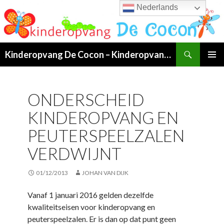
Nederlands
Search
Kinderopvang De Cocon – Kinderopvang van 07:00 tot 19:00 uur in Klundert!
SKIP
PRIMAR
TO
MENU
CONTENT
ONDERSCHEID
KINDEROPVANG EN
PEUTERSPEELZALEN
VERDWIJNT
01/12/2013
JOHAN VAN DIJK
Vanaf 1 januari 2016 gelden dezelfde
kwaliteitseisen voor kinderopvang en
peuterspeelzalen. Er is dan op dat punt geen