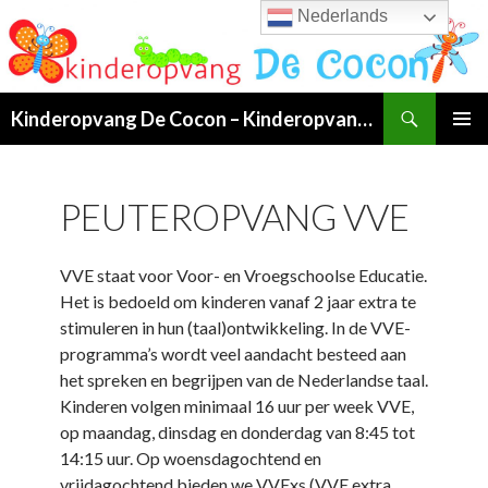
Nederlands
Search
Kinderopvang De Cocon – Kinderopvang van 07:00 tot 19:00 uur in Klundert!
SKIP
PRIMAR
TO
MENU
CONTENT
PEUTEROPVANG VVE
VVE staat voor Voor- en Vroegschoolse Educatie.
Het is bedoeld om kinderen vanaf 2 jaar extra te
stimuleren in hun (taal)ontwikkeling. In de VVE-
programma’s wordt veel aandacht besteed aan
het spreken en begrijpen van de Nederlandse taal.
Kinderen volgen minimaal 16 uur per week VVE,
op maandag, dinsdag en donderdag van 8:45 tot
14:15 uur. Op woensdagochtend en
vrijdagochtend bieden we VVExs (VVE extra