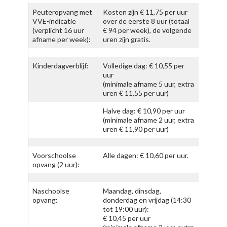
Peuteropvang met
Kosten zijn € 11,75 per uur
VVE-indicatie
over de eerste 8 uur (totaal
(verplicht 16 uur
€ 94 per week), de volgende
afname per week):
uren zijn gratis.
Kinderdagverblijf:
Volledige dag: € 10,55 per
uur
(minimale afname 5 uur, extra
uren € 11,55 per uur)
Halve dag: € 10,90 per uur
(minimale afname 2 uur, extra
uren € 11,90 per uur)
Voorschoolse
Alle dagen: € 10,60 per uur.
opvang (2 uur):
Naschoolse
Maandag, dinsdag,
opvang:
donderdag en vrijdag (14:30
tot 19:00 uur):
€ 10,45 per uur