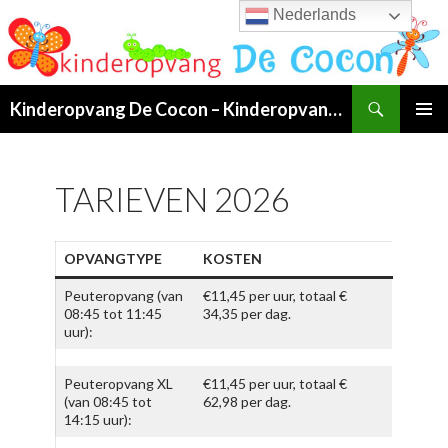
Nederlands
Search
Kinderopvang De Cocon – Kinderopvang van 07:00 tot 19:00 uur in Klundert!
SKIP
PRIMAR
TO
MENU
CONTENT
TARIEVEN 2026
OPVANGTYPE
KOSTEN
Peuteropvang (van
€11,45 per uur, totaal €
08:45 tot 11:45
34,35 per dag.
uur):
Peuteropvang XL
€11,45 per uur, totaal €
(van 08:45 tot
62,98 per dag.
14:15 uur):