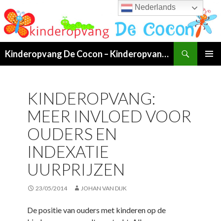
Nederlands
Search
Kinderopvang De Cocon – Kinderopvang van 07:00 tot 19:00 uur in Klundert!
SKIP
PRIMAR
TO
MENU
CONTENT
KINDEROPVANG:
MEER INVLOED VOOR
OUDERS EN
INDEXATIE
UURPRIJZEN
23/05/2014
JOHAN VAN DIJK
De positie van ouders met kinderen op de