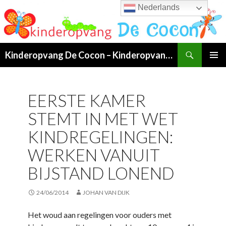
Nederlands
Search
Kinderopvang De Cocon – Kinderopvang van 07:00 tot 19:00 uur in Klundert!
SKIP
PRIMAR
TO
MENU
CONTENT
EERSTE KAMER
STEMT IN MET WET
KINDREGELINGEN:
WERKEN VANUIT
BIJSTAND LONEND
24/06/2014
JOHAN VAN DIJK
Het woud aan regelingen voor ouders met