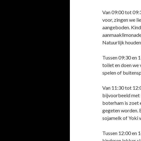
Van 09:00 tot 09:
voor, zingen we lie
aangeboden. Kinder
aanmaaklimonade k
Natuurlijk houden
Tussen 09:30 en 1
toilet en doen we 
spelen of buitensp
Van 11:30 tot 12:
bijvoorbeeld met
boterham is zoet 
gegeten worden. 
sojamelk of Yoki w
Tussen 12:00 en 1
kinderen lekker s