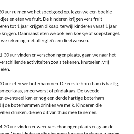
30 uur ruimen we het speelgoed op, lezen we een boekje
djes en eten we fruit. De kinderen krijgen vers fruit
en tot 1 jaar krijgen diksap, terwijl kinderen vanaf 1 jaar
rijgen. Daarnaast eten we ook een koekje of soepstengel.
 we rekening met allergieën en dieetwensen.
1:30 uur vinden er verschoningen plaats, gaan we naar het
verschillende activiteiten zoals tekenen, knutselen, vrij
elen.
00 uur eten we boterhammen. De eerste boterham is hartig,
 smeerkaas, smeerworst of pindakaas. De tweede
en eventueel kan er nog een derde hartige boterham
Bij de boterhammen drinken we melk. Kinderen die
illen drinken, dienen dit van thuis mee te nemen.
4:30 uur vinden er weer verschoningen plaats en gaan de
lapen. Voor kinderen die niet meer hoeven te slapen, worden