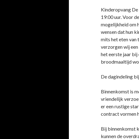
Kinderopvang De C
19:00 uur. Voor d
mogelijkheid om h
wensen dat hun kin
mits het eten van
verzorgen wij een 
het eerste jaar bij
broodmaaltijd wo
De dagindeling bij
Binnenkomst is mo
vriendelijk verzo
er een rustige sta
contract vormen h
Bij binnenkomst k
kunnen de overdra