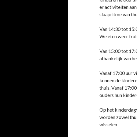
er activiteiten a
slaapritme van thu
Van 14:30 tot 15:0
We eten weer frui
Van 15:00 tot 17:00
afhankelijk van h
Vanaf 17:00 uur v
kunnen de kindere
thuis. Vanaf 17:00
ouders hun kinder
Op het kinderdagv
worden zowel thuis
wisselen.