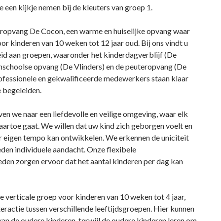
e een kijkje nemen bij de kleuters van groep 1.
ropvang De Cocon, een warme en huiselijke opvang waar
r kinderen van 10 weken tot 12 jaar oud. Bij ons vindt u
id aan groepen, waaronder het kinderdagverblijf (De
enschoolse opvang (De Vlinders) en de peuteropvang (De
rofessionele en gekwalificeerde medewerkers staan klaar
 begeleiden.
en we naar een liefdevolle en veilige omgeving, waar elk
naartoe gaat. We willen dat uw kind zich geborgen voelt en
aar eigen tempo kan ontwikkelen. We erkennen de uniciteit
eden individuele aandacht. Onze flexibele
en zorgen ervoor dat het aantal kinderen per dag kan
e verticale groep voor kinderen van 10 weken tot 4 jaar,
eractie tussen verschillende leeftijdsgroepen. Hier kunnen
 van de oudere kinderen, terwijl de oudere kinderen leren om