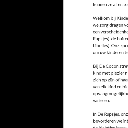
kunnen ze af en to
Welkom bij Kinde
we zorg dragen voo
een verscheidenhe
Rupsjes), de buit
Libelles). Onze p
om uw kinderen te
Bij De Cocon strev
kind met plezier 
zich op zijn of h
van elk kind en bi
opvangmogelijkhed
variëren.
In De Rupsjes, onz
bevorderen we int
de kleintjes leren