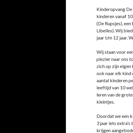
Kinderopvang De C
kinderen vanaf 10
(De Rupsjes), een
Libelles). Wij bie
jaar t/m 12 jaar.
Wij staan voor ee
plezier naar ons t
zich op zijn eigen
ook naar elk kind 
aantal kinderen pe
leeftijd van 10 we
leren van de grote
kleintjes.
Doordat we een kl
3 jaar iets extra’
krijgen aangebode