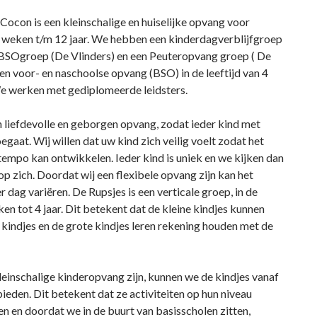
ocon is een kleinschalige en huiselijke opvang voor
 weken t/m 12 jaar. We hebben een kinderdagverblijfgroep
 BSOgroep (De Vlinders) en een Peuteropvang groep ( De
den voor- en naschoolse opvang (BSO) in de leeftijd van 4
 We werken met gediplomeerde leidsters.
n liefdevolle en geborgen opvang, zodat ieder kind met
oegaat. Wij willen dat uw kind zich veilig voelt zodat het
 tempo kan ontwikkelen. Ieder kind is uniek en we kijken dan
op zich. Doordat wij een flexibele opvang zijn kan het
r dag variëren. De Rupsjes is een verticale groep, in de
ken tot 4 jaar. Dit betekent dat de kleine kindjes kunnen
 kindjes en de grote kindjes leren rekening houden met de
einschalige kinderopvang zijn, kunnen we de kindjes vanaf
s bieden. Dit betekent dat ze activiteiten op hun niveau
n en doordat we in de buurt van basisscholen zitten,