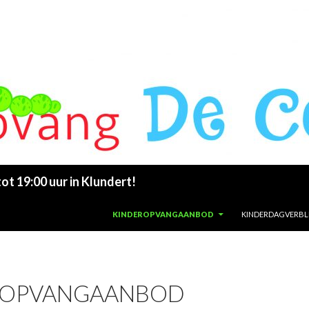
t 19:00 uur in Klundert!
SKIP TO CONTENT
KINDEROPVANGAANBOD
KINDERDAGVERBLI
ROPVANGAANBOD