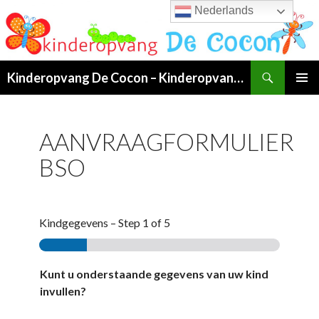
Nederlands
Search
Kinderopvang De Cocon – Kinderopvang van 07:00 tot 19:00 uur in Klundert!
SKIP
PRIMAR
TO
MENU
CONTENT
AANVRAAGFORMULIER
BSO
Kindgegevens
–
Step
1
of 5
Kunt u onderstaande gegevens van uw kind
invullen?